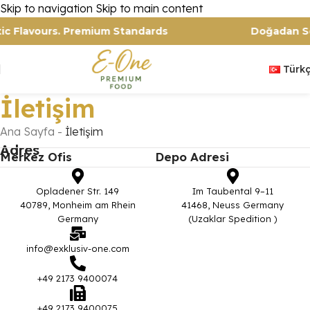
Skip to navigation
Skip to main content
ntic Flavours. Premium Standards
Doğadan 
Türk
İletişim
Ana Sayfa
-
İletişim
Adres
Merkez Ofis
Depo Adresi
Opladener Str. 149
Im Taubental 9–11
40789, Monheim am Rhein
41468, Neuss Germany
Germany
(Uzaklar Spedition )
info@exklusiv-one.com
+49 2173 9400074
+49 2173 9400075