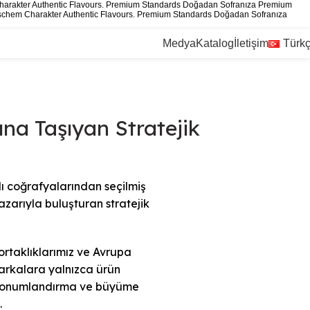
harakter
Authentic Flavours. Premium Standards
Doğadan Sofranıza Premium
schem Charakter
Authentic Flavours. Premium Standards
Doğadan Sofranıza
Medya
Katalog
İletişim
Türk
na Taşıyan Stratejik
ı coğrafyalarından seçilmiş
zarıyla buluşturan stratejik
ortaklıklarımız ve Avrupa
arkalara yalnızca ürün
, konumlandırma ve büyüme
.