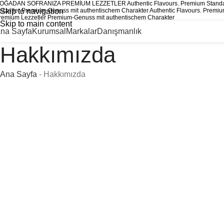
OĞADAN SOFRANIZA PREMİUM LEZZETLER
Authentic Flavours. Premium Stand
ezzetler
Skip to navigation
Premium-Genuss mit authentischem Charakter
Authentic Flavours. Premi
remium Lezzetler
Premium-Genuss mit authentischem Charakter
Skip to main content
na Sayfa
Kurumsal
Markalar
Danışmanlık
Hakkımızda
Ana Sayfa
-
Hakkımızda