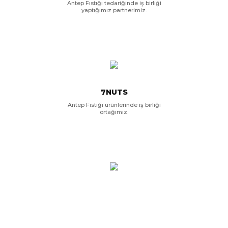
Antep Fıstığı tedariğinde iş birliği
yaptığımız partnerimiz.
7NUTS
Antep Fıstığı ürünlerinde iş birliği
ortağımız.
GRAMAS
Kuru meyve ve doğal atıştırmalık
üretiminde küresel çözüm
ortağımız.