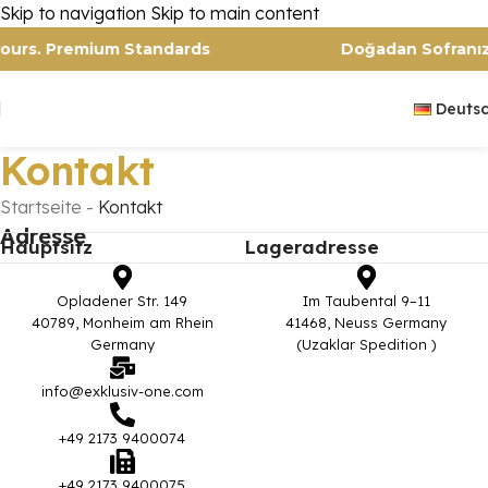
Skip to navigation
Skip to main content
lavours. Premium Standards
Doğadan Sofran
Deuts
Kontakt
Startseite
-
Kontakt
Adresse
Hauptsitz
Lageradresse
Opladener Str. 149
Im Taubental 9–11
40789, Monheim am Rhein
41468, Neuss Germany
Germany
(Uzaklar Spedition )
info@exklusiv-one.com
+49 2173 9400074
+49 2173 9400075