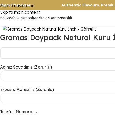
thentischem Charakter
Authentic Flavours
Skip to navigation
Skip to main content
na Sayfa
Kurumsal
Markalar
Danışmanlık
Gramas Doypack Natural Kuru İ
Adınız Soyadınız (Zorunlu)
E-posta Adresiniz (Zorunlu)
Telefon Numaranız