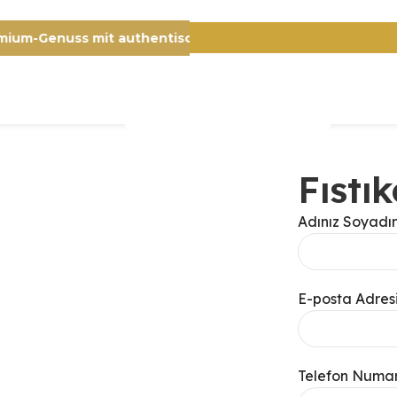
Premium-Genuss mit authentischem Charakter
Fıstı
Adınız Soyadın
E-posta Adresi
Telefon Numar