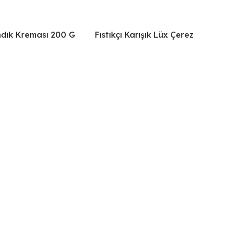
ındık Kreması 200 G
Fıstıkçı Karışık Lüx Çerez