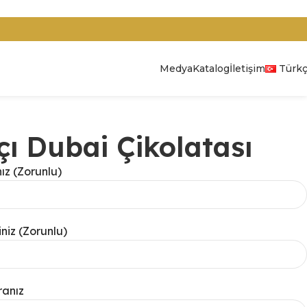
Authentic Flavours. Premium Standards
Medya
Katalog
İletişim
Türk
kçı Dubai Çikolatası
ız (Zorunlu)
niz (Zorunlu)
anız