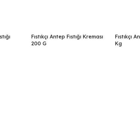
stığı
Fıstıkçı Antep Fıstığı Kreması
Fıstıkçı A
200 G
Kg