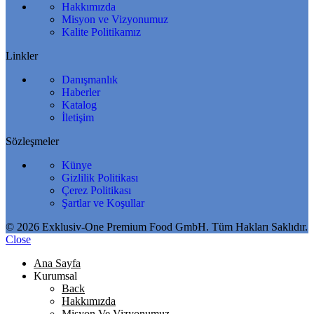
Hakkımızda
Misyon ve Vizyonumuz
Kalite Politikamız
Linkler
Danışmanlık
Haberler
Katalog
İletişim
Sözleşmeler
Künye
Gizlilik Politikası
Çerez Politikası
Şartlar ve Koşullar
© 2026 Exklusiv-One Premium Food GmbH. Tüm Hakları Saklıdır.
Close
Ana Sayfa
Kurumsal
Back
Hakkımızda
Misyon Ve Vizyonumuz